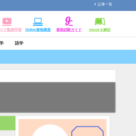
記事一覧
スク動画学習
Online資格講座
資格試験ガイド
ebook＆解説
学
語学