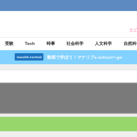
サブ
受験
Tech
時事
社会科学
人文科学
自然科
動画で学ぼう！マナリブe-schoolへgo
manalib eschool