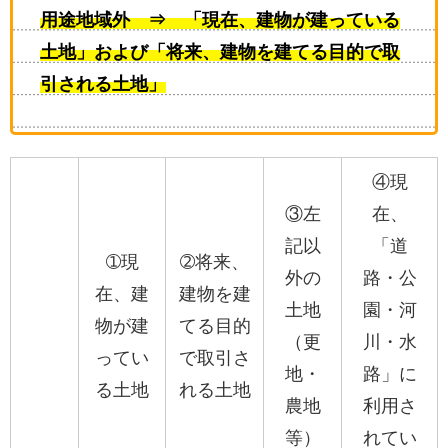
用途地域外 ⇒ 「現在、建物が建っている
土地」および「将来、建物を建てる目的で取
引される土地」
④現
③左
在、
記以
「道
➀現
➁将来、
外の
路・公
在、建
建物を建
土地
園・河
物が建
てる目的
（更
川・水
ってい
で取引さ
地・
路」に
る土地
れる土地
農地
利用さ
等）
れてい