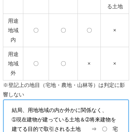
る土地
用途
地域
〇
〇
〇
×
内
用途
地域
〇
〇
×
×
外
※登記上の地目（宅地・農地・山林等）は判定に影
響しない
結局、用地地域の内か外かに関係なく、
➀現在建物が建っている土地＆➁将来建物を
建てる目的で取引される土地 ⇒ 〇 宅