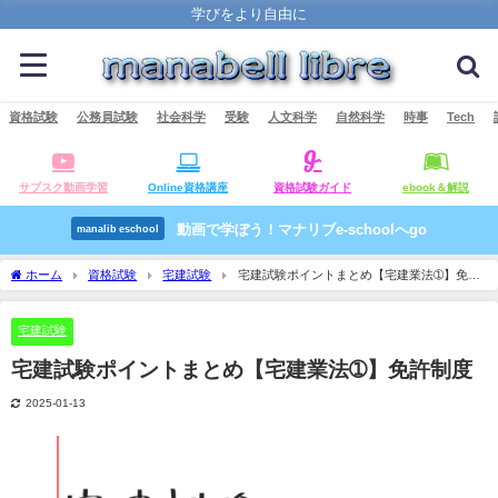
学びをより自由に
資格試験
公務員試験
社会科学
受験
人文科学
自然科学
時事
Tech
サブスク動画学習
Online資格講座
資格試験ガイド
ebook＆解説
動画で学ぼう！マナリブe-schoolへgo
manalib eschool
ホーム
資格試験
宅建試験
宅建試験ポイントまとめ【宅建業法➀】免許
制度
宅建試験
宅建試験ポイントまとめ【宅建業法➀】免許制度
2025-01-13