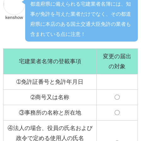
都道府県に備えられる宅建業者名簿には、知
事が免許を与えた業者だけでなく、その都道
kenshow
府県に本店のある国土交通大臣免許の業者も
含まれている点に注意！
変更の届出
宅建業者名簿の登載事項
の対象
➀免許証番号と免許年月日
➁商号又は名称
〇
③事務所の名称と所在地
〇
④法人の場合、役員の氏名および
政令で定める使用人の氏名