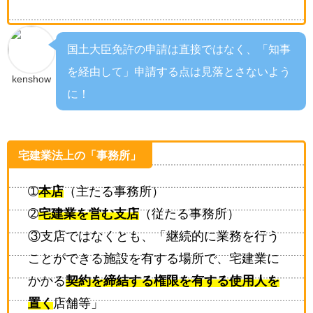
国土大臣免許の申請は直接ではなく、「知事
を経由して」申請する点は見落とさないよう
kenshow
に！
宅建業法上の「事務所」
➀
本店
（主たる事務所）
➁
宅建業を営む支店
（従たる事務所）
③支店ではなくとも、「継続的に業務を行う
ことができる施設を有する場所で、宅建業に
かかる
契約を締結する権限を有する使用人を
置く
店舗等」