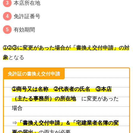
本店所在地
免許証番号
有効期間
➀➁③に変更があった場合が「書換え交付申請」の対
象
となる
免許証の書換え交付申請
➀商号又は名称 ➁代表者の氏名 ③本店
（主たる事務所）の所在地
に変更があった
場合
⇒
「書換え交付申請」＆「宅建業者名簿の変
更の届出」
の両方が必要