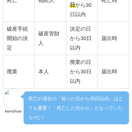
死亡
相続人
死亡時
日
から30
日以内
破産手続
決定の日
破産管財
開始の決
から30日
届出時
人
定
以内
廃業の日
廃業
本人
から30日
届出時
以内
死亡の場合の「知った日から30日以内」はと
ても重要！「死亡した日から」となっていた
kenshow
ら×だ！