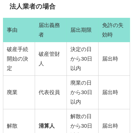
法人業者の場合
届出義務
免許の失
事由
届出期限
者
効時
破産手続
決定の日
破産管財
開始の決
から30日
届出時
人
定
以内
廃業の日
廃業
代表役員
から30日
届出時
以内
解散の日
解散
清算人
から30日
届出時